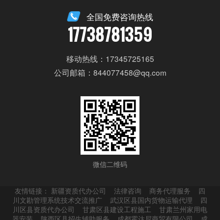
全国免费咨询热线
17738781359
移动热线：17345725165
公司邮箱：844077458@qq.com
微信二维码
友情链接：
新疆资质代办公司
法律咨询
商务代理服务
四
川文勘管理系统技术交流推广
武汉区县国内货物运输代理
四
川区县资质代办公司
甘肃区县建设工程施工
甘肃兰州家用电
器安装
陕西区县招生辅助服务
成都霍达尼商贸有限公司
成